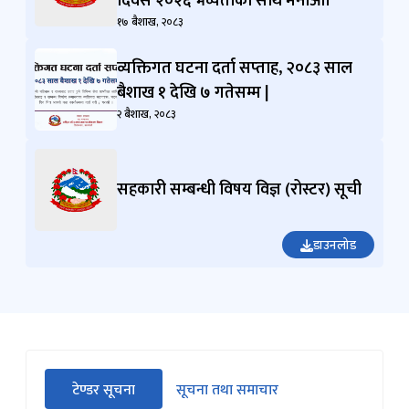
दिवस २०२६ भव्यताका साथ मनाऔँ।
१७ बैशाख, २०८३
व्यक्तिगत घटना दर्ता सप्‍ताह, २०८३ साल
बैशाख १ देखि ७ गतेसम्म |
२ बैशाख, २०८३
सहकारी सम्बन्धी विषय विज्ञ (रोस्टर) सूची
डाउनलोड
सीधा
टेण्डर सूचना
सूचना तथा समाचार
पहिलो