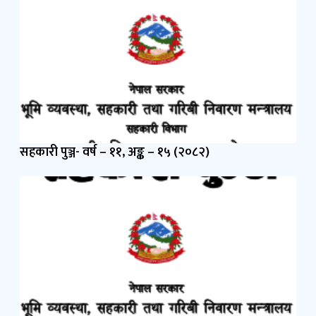
सहकारी पुञ्ज- वर्ष – ११, अङ्क – १५ (२०८२)