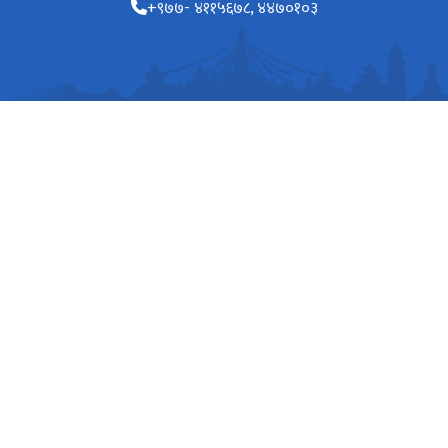
+९७७- ४११५६७८, ४४७०१०३