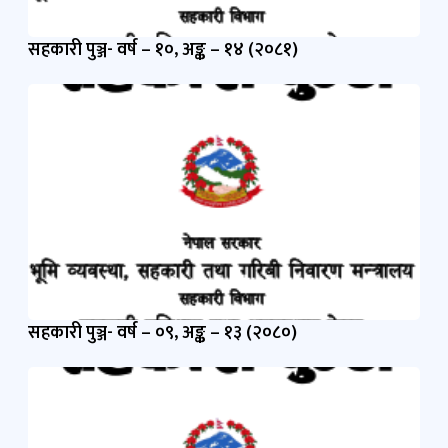
सहकारी पुञ्ज- वर्ष – १०, अङ्क – १४ (२०८१)
सहकारी पुञ्ज- वर्ष – ०९, अङ्क – १३ (२०८०)